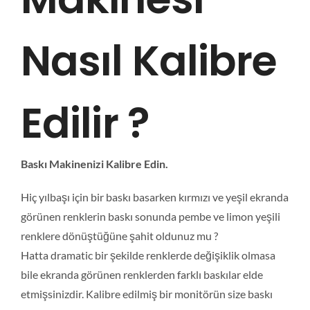
MAĞAZA G
Nasıl Kalibre
PROJEL
Edilir ?
REFER
BL
Baskı Makinenizi Kalibre Edin.
Hiç yılbaşı için bir baskı basarken kırmızı ve yeşil ekranda
İLET
görünen renklerin baskı sonunda pembe ve limon yeşili
renklere dönüştüğüne şahit oldunuz mu ?
Hatta dramatic bir şekilde renklerde değişiklik olmasa
bile ekranda görünen renklerden farklı baskılar elde
etmişsinizdir. Kalibre edilmiş bir monitörün size baskı