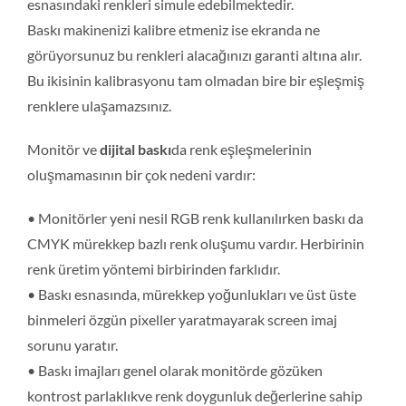
esnasındaki renkleri simule edebilmektedir.
Baskı makinenizi kalibre etmeniz ise ekranda ne
TEKL
görüyorsunuz bu renkleri alacağınızı garanti altına alır.
Bu ikisinin kalibrasyonu tam olmadan bire bir eşleşmiş
renklere ulaşamazsınız.
Monitör ve
dijital baskı
da renk eşleşmelerinin
oluşmamasının bir çok nedeni vardır:
• Monitörler yeni nesil RGB renk kullanılırken baskı da
CMYK mürekkep bazlı renk oluşumu vardır. Herbirinin
renk üretim yöntemi birbirinden farklıdır.
• Baskı esnasında, mürekkep yoğunlukları ve üst üste
binmeleri özgün pixeller yaratmayarak screen imaj
sorunu yaratır.
• Baskı imajları genel olarak monitörde gözüken
kontrost parlaklıkve renk doygunluk değerlerine sahip