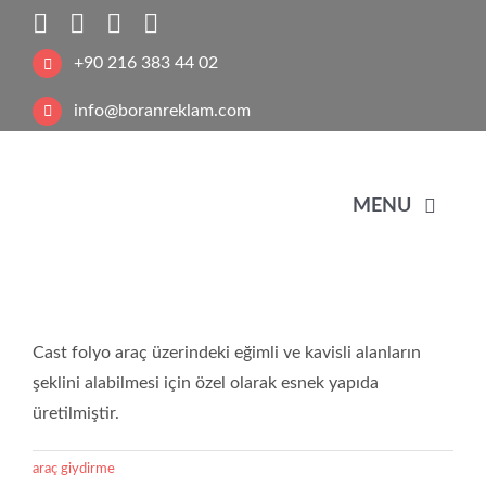
Skip
to
+90 216 383 44 02
content
info@boranreklam.com
MENU
KURU
Cast folyo araç üzerindeki eğimli ve kavisli alanların
UV B
şeklini alabilmesi için özel olarak esnek yapıda
üretilmiştir.
AÇIK
araç giydirme