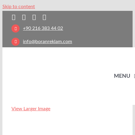
Skip to content
+90 216 383 44 02
info@boranreklam.com
MENU
View Larger Image